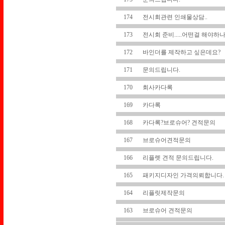
174
전시회관련 인쇄물상담..
173
전시회 준비.....어떤걸 해야하
172
바인더를 제작하고 싶은데요?
171
문의드립니다.
170
회사카다록
169
카다록
168
카다록?브로슈어? 견적문의
167
브로슈어견적문의
166
리플렛 견적 문의드립니다.
165
패키지디자인 가격의뢰합니다.
164
리플릿제작문의
163
브로슈어 견적문의