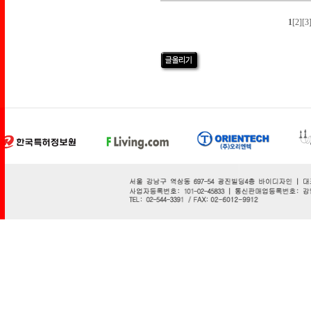
1
[2]
[3